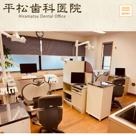
平松歯科医院
ホーム
診療方針・院長紹介
医院概要・設備写真
診療時間・地図
歯科医院Q＆A